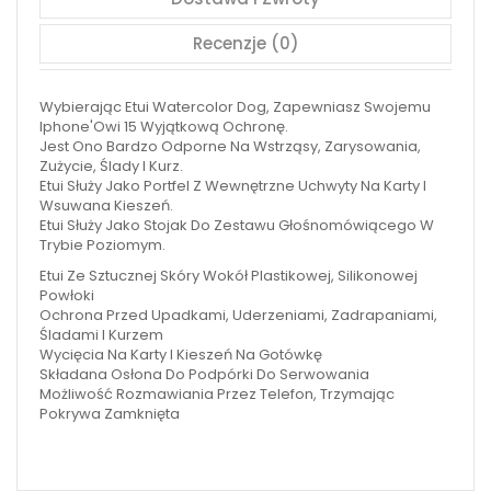
Recenzje (0)
Wybierając Etui Watercolor Dog, Zapewniasz Swojemu
Iphone'Owi 15 Wyjątkową Ochronę.
Jest Ono Bardzo Odporne Na Wstrząsy, Zarysowania,
Zużycie, Ślady I Kurz.
Etui Służy Jako Portfel Z Wewnętrzne Uchwyty Na Karty I
Wsuwana Kieszeń.
Etui Służy Jako Stojak Do Zestawu Głośnomówiącego W
Trybie Poziomym.
Etui Ze Sztucznej Skóry Wokół Plastikowej, Silikonowej
Powłoki
Ochrona Przed Upadkami, Uderzeniami, Zadrapaniami,
Śladami I Kurzem
Wycięcia Na Karty I Kieszeń Na Gotówkę
Składana Osłona Do Podpórki Do Serwowania
Możliwość Rozmawiania Przez Telefon, Trzymając
Pokrywa Zamknięta