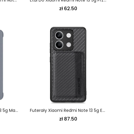
zł 62.50
Etui Do Xiaomi Redmi Note 13 5g Matowe Wykończenie Imak
Futerały Xiaomi Redmi Note 13 5g Etui Na Telefon Etui Na Karty Z Teksturą Włókna Węglowego
zł 87.50