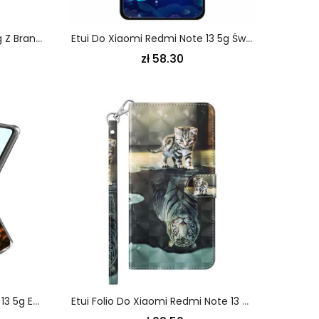
Etui Xiaomi Redmi Note 13 5g Z Bransoletką I Wsparciem Etui Ochronne
Etui Do Xiaomi Redmi Note 13 5g Świecące Szkło Hartowane W Kształcie Lotosu
zł 58.30
Futerały Xiaomi Redmi Note 13 5g Etui Na Telefon Koń
Etui Folio Do Xiaomi Redmi Note 13 5g Kot I Tygrys Z Paskiem