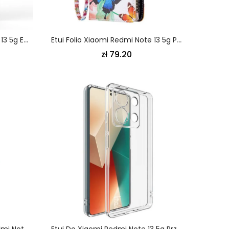
Futerały Xiaomi Redmi Note 13 5g Etui Na Telefon Odporny Pierścień Z Osłoną Obiektywu
Etui Folio Xiaomi Redmi Note 13 5g Portfel Z Dwoma Motylkami
zł 79.20
Skórzany Futerał Xiaomi Redmi Note 13 5g Etui Na Telefon Sen Szczeniaka
Etui Do Xiaomi Redmi Note 13 5g Przezroczysty Imak