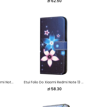
zł 62.50
Skórzany Futerał Xiaomi Redmi Note 13 5g Etui Na Telefon Nie Dotykaj Mojego Telefonu
Etui Folio Do Xiaomi Redmi Note 13 5g Księżycowe Kwiaty Z Paskiem
zł 58.30