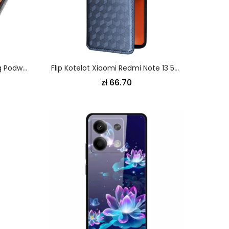
Etui Xiaomi Redmi Note 13 5g Podwójne Etui Na Karty Z Tkaniny Etui Ochronne
Flip Kotelot Xiaomi Redmi Note 13 5g Kostki 3d Etui Ochronne
zł 66.70