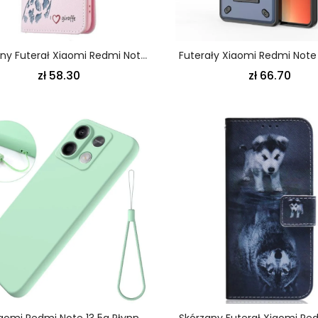
Skórzany Futerał Xiaomi Redmi Note 13 5g Etui Na Telefon Żyrafa Intello
zł 58.30
zł 66.70
Etui Xiaomi Redmi Note 13 5g Płynny Silikon Z Paskiem Etui Ochronne