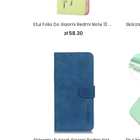
Etui Folio Do Xiaomi Redmi Note 13 5g Pióro I Ptaki
zł 58.30
Skórzany Futerał Xiaomi Redmi Note 13 5g Etui Na Telefon Efekt Skóry Khazneh