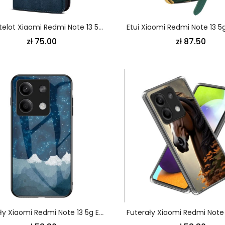
Flip Kotelot Xiaomi Redmi Note 13 5g Woskowana Imitacja Skóry
zł 75.00
zł 87.50
Futerały Xiaomi Redmi Note 13 5g Etui Na Telefon Gwiazdy Rozproszone Ze Szkła Hartowanego