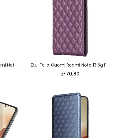
Skórzany Futerał Xiaomi Redmi Note 13 5g Etui Na Telefon Stylizowane
Etui Folio Xiaomi Redmi Note 13 5g Pikowana Pionowa Klapa Etui Ochronne
zł 70.80