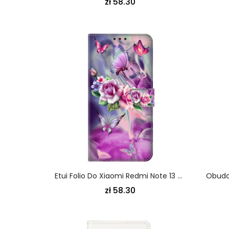
zł 58.30
Etui Folio Do Xiaomi Redmi Note 13 5g Fioletowe Motyle I Kwiaty
zł 58.30