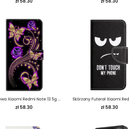
zł 58.30
zł 58.30
Obudowa Xiaomi Redmi Note 13 5g Etui Na Telefon Fioletowe Kwiaty I Motyle
zł 58.30
zł 58.30