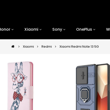
Honor
Xiaomi
Sony
OnePlus
W
Xiaomi
Redmi
Xiaomi Redmi Note 13 5G