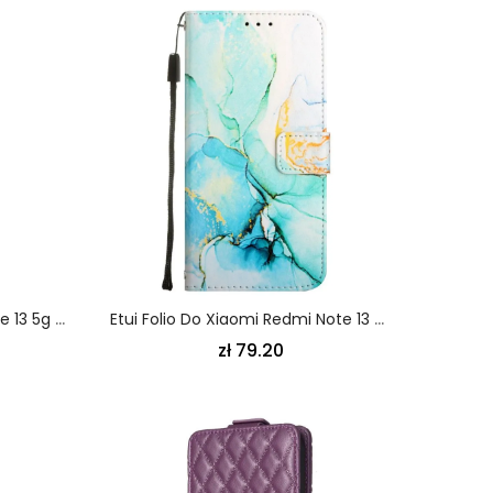
Obudowa Xiaomi Redmi Note 13 5g Etui Na Telefon Vintage
Etui Folio Do Xiaomi Redmi Note 13 5g Marmur Ze Smyczą I Paskiem Na Ramię
zł 79.20