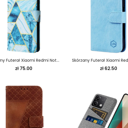
Skórzany Futerał Xiaomi Redmi Note 13 5g Etui Na Telefon Efekt Marmuru Z Paskiem
zł 75.00
zł 62.50