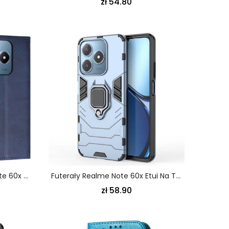
zł 54.80
Skórzany Futerał Realme Note 60x Etui Na Telefon Styl Biznesowy
Futerały Realme Note 60x Etui Na Telefon Wytrzymały Pierścień
zł 58.90