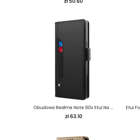
zł 50.60
Obudowa Realme Note 60x Etui Na Telefon Lustro I Uchwyt Na Karty
zł 63.10