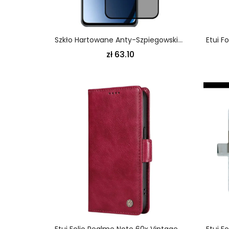
Szkło Hartowane Anty-Szpiegowskie Do Realme Note 60x / C63 / C61
zł 63.10
Etui Folio Realme Note 60x Vintage Yikatu