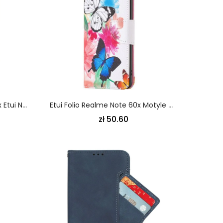
Flip Kotelot Realme Note 60x Etui Na Telefon Brieze Vintage
Etui Folio Realme Note 60x Motyle W Akwarele
zł 50.60