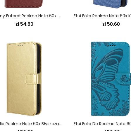
Skórzany Futerał Realme Note 60x Etui Na Telefon Vintage
zł 54.80
zł 50.60
Etui Folio Realme Note 60x Błyszcząca Sztuczna Skóra Etui Ochronne