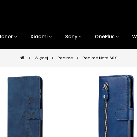
Honor
Xiaomi
Sony
OnePlus
W
Więcej
Realme
Realme Note 60X