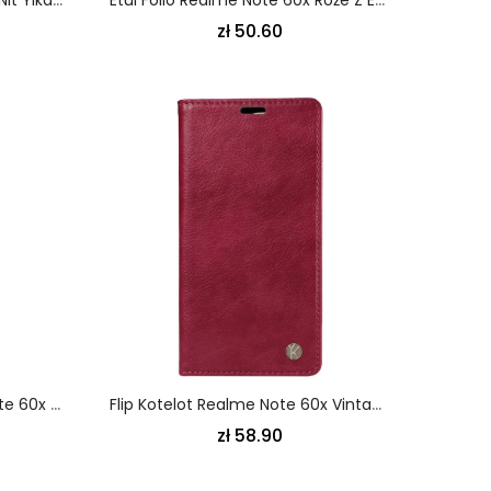
zł 50.60
Skórzany Futerał Realme Note 60x Etui Na Telefon Efekt Zamszu
Flip Kotelot Realme Note 60x Vintage Yikatu
zł 58.90