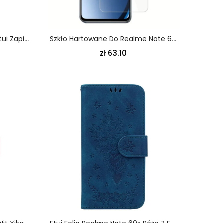
Etui Folio Realme Note 60x Etui Zapinane Na Zamek Etui Ochronne
Szkło Hartowane Do Realme Note 60x / C63 / C61
zł 63.10
Pokrowce Realme Note 60x Nit Yikatu
Etui Folio Realme Note 60x Róże Z Efektem Zamszu Etui Ochronne