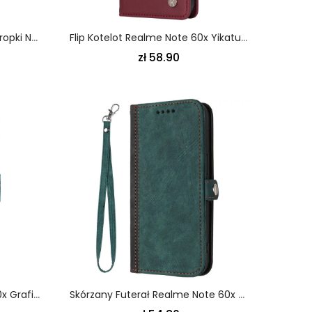
Etui Folio Realme Note 60x Kropki Na Pasku Etui Ochronne
Flip Kotelot Realme Note 60x Yikatu Etui Ochronne
zł 58.90
Etui Folio Do Realme Note 60x Graficzny Motyl
Skórzany Futerał Realme Note 60x Etui Na Telefon Dwukolorowy Efekt Zamszu