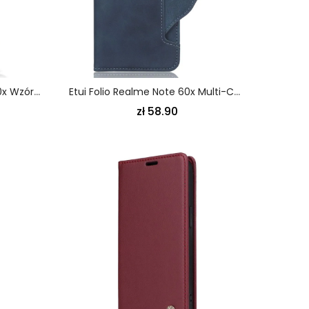
Etui Folio Do Realme Note 60x Wzór Z Pionową Klapką
Etui Folio Realme Note 60x Multi-Card Etui Ochronne
zł 58.90