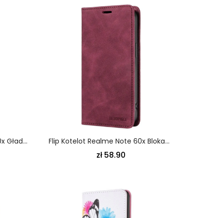
Etui Folio Do Realme Note 60x Gładka Sztuczna Skóra
Flip Kotelot Realme Note 60x Blokada Rfid Betopnice Etui Ochronne
zł 58.90