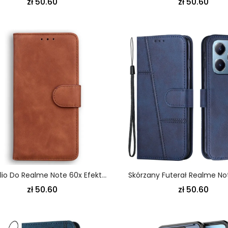
zł 50.60
zł 50.60
Etui Folio Do Realme Note 60x Efekt Zamszu
zł 50.60
zł 50.60