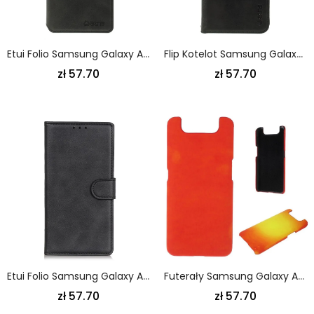
Etui Folio Samsung Galaxy A80 / A90 Szary Czarny Retro Azns
Flip Kotelot Samsung Galaxy A80 / A90 Czerwony Czarny Retro Azns Etui Ochronne
zł 57.70
zł 57.70
Etui Folio Samsung Galaxy A80 / A90 Czerwony Czarny Efekt Skóry Matowej Retro
Futerały Samsung Galaxy A80 / A90 Ciemnoniebieski Etui Na Telefon Fluorescencyjny
zł 57.70
zł 57.70