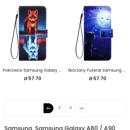
Pokrowce Samsung Galaxy A80 / A90 Odbicie Psa Juliena W Stringach
Skórzany Futerał Samsung Galaxy A80 / A90 Etui Na Telefon Kot W Świetle Księżyca
zł 57.70
zł 57.70
2
3
Samsung, Samsung Galaxy A80 / A90