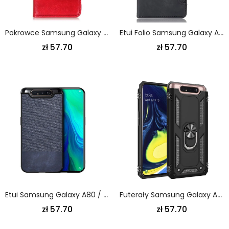
Pokrowce Samsung Galaxy A80 / A90 Czerwony Czarny Ekwiwalent Skóry
Etui Folio Samsung Galaxy A80 / A90 Czerwony Czarny Multikarta Pierwszej Klasy Etui Ochronne
zł 57.70
zł 57.70
Etui Samsung Galaxy A80 / A90 Szary Czarny Efekt Skóry I Tkania
Futerały Samsung Galaxy A80 / A90 Czerwony Czarny Etui Na Telefon Pierścień Premium
zł 57.70
zł 57.70