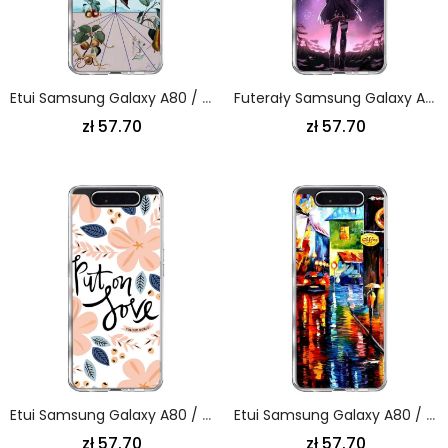
Etui Samsung Galaxy A80 / A90 Motyle Natury
Futerały Samsung Galaxy A80 / A90 Etui Na Telefon Magiczna Pełnia Księżyca
zł 57.70
zł 57.70
Etui Samsung Galaxy A80 / A90 Okaż Miłość Etui Ochronne
Etui Samsung Galaxy A80 / A90 Malowanie Kawą
zł 57.70
zł 57.70