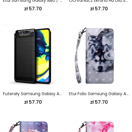
Etui Samsung Galaxy A80 / A90 Granatowy Czarny Portfel Zatrzaskowy Etui Ochronne
Ochraniacz Ekranu Hd Dla Samsung Galaxy A80 / A90
zł 57.70
zł 57.70
Futerały Samsung Galaxy A80 / A90 Szary Czarny Etui Na Telefon Mofi Szczotkowane Włókno Węglowe
Etui Folio Samsung Galaxy A80 / A90 Gustave Psa Etui Ochronne
zł 57.70
zł 57.70