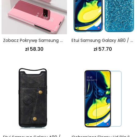
Zobacz Pokrywę Samsung Galaxy A80 / A90 Jasnoniebieski Czarny Lusterko I Imitacja Skóry
Etui Samsung Galaxy A80 / A90 Czerwony Czarny Brokat Premium
zł 58.30
zł 57.70