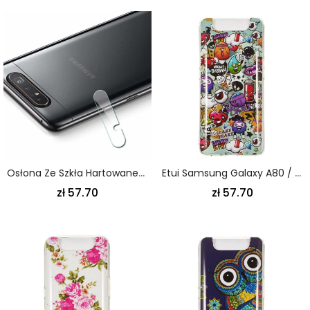
Osłona Ze Szkła Hartowanego Na Obiektyw Samsung Galaxy A80 / A90
Etui Samsung Galaxy A80 / A90 Fluorescencyjne Szaleństwo
zł 57.70
zł 57.70