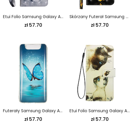
Etui Folio Samsung Galaxy A80 / A90 Zignoruj Kotka
Skórzany Futerał Samsung Galaxy A80 / A90 Etui Na Telefon Żółte Motyle
zł 57.70
zł 57.70
Futerały Samsung Galaxy A80 / A90 Etui Na Telefon Fluorescencyjny Niebieski Motyl
Etui Folio Samsung Galaxy A80 / A90 Kotek I Mama Etui Ochronne
zł 57.70
zł 57.70