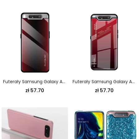
Futerały Samsung Galaxy A80 / A90 Biały Czarny Szkło Hartowane Z Włókna Węglowego
Futerały Samsung Galaxy A80 / A90 Magenta Czerwony Etui Na Telefon Bądź Sobą Ze Szkła Hartowanego
zł 57.70
zł 57.70