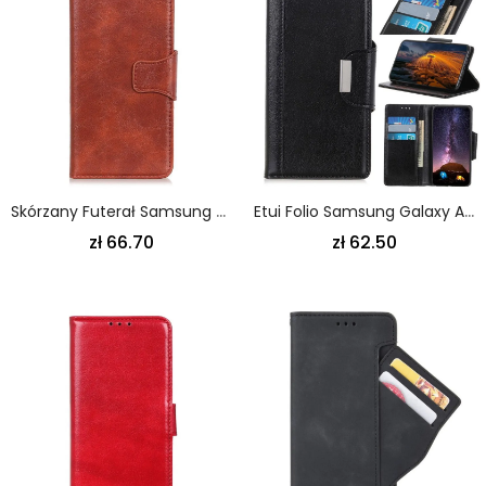
Skórzany Futerał Samsung Galaxy A80 / A90 Brązowy Czarny Etui Na Telefon Dwustronna Klapka Magnetyczna
Etui Folio Samsung Galaxy A80 / A90 Zielony Czarny Zapięcie Eleganckie Ze Sztucznej Skóry
zł 66.70
zł 62.50