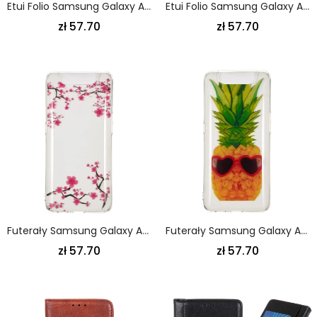
Etui Folio Samsung Galaxy A80 / A90 Kochaj Falę Etui Ochronne
Etui Folio Samsung Galaxy A80 / A90 Magenta Szary Zaduma Stringów
zł 57.70
zł 57.70
Futerały Samsung Galaxy A80 / A90 Etui Na Telefon Przezroczyste Kwitnące Drzewo
Futerały Samsung Galaxy A80 / A90 Etui Na Telefon Ananas Incognito
zł 57.70
zł 57.70