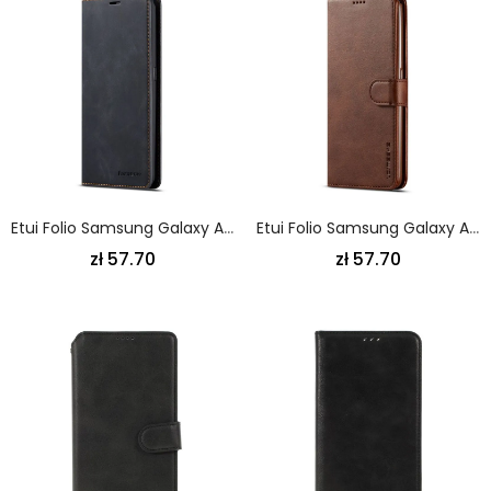
Etui Folio Samsung Galaxy A80 / A90 Czerwony Czarny Efekt Skóry Forwenw
Etui Folio Samsung Galaxy A80 / A90 Szary Czarny Lc.Imeeke Efekt Skóry Etui Ochronne
zł 57.70
zł 57.70