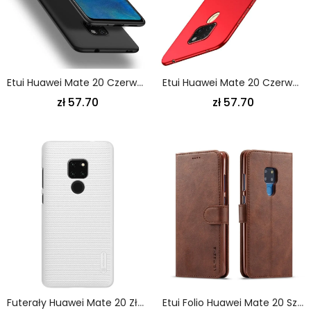
Etui Huawei Mate 20 Czerwony Czarny Bardzo Dokładny Poziom X
Etui Huawei Mate 20 Czerwony Czarny Mofi Etui Ochronne
zł 57.70
zł 57.70
Futerały Huawei Mate 20 Złoty Etui Na Telefon Sztywny Matowy Nillkin
Etui Folio Huawei Mate 20 Szary Czarny Lc.Imeeke Efekt Skóry Etui Ochronne