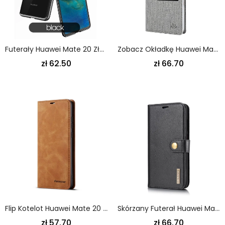
Futerały Huawei Mate 20 Złoty Etui Na Telefon Seria O Świcie
Zobacz Okładkę Huawei Mate 20 Magenta Czarny Textured Vili Dmx
zł 62.50
zł 66.70
Flip Kotelot Huawei Mate 20 Czerwony Czarny Forwenw Efekt Skóry
Skórzany Futerał Huawei Mate 20 Szary Czarny Etui Na Telefon Dg. Odpinany Ming
zł 57.70
zł 66.70