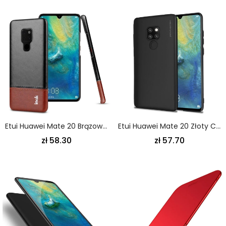
Etui Huawei Mate 20 Brązowy Czarny Imak Ruiyi Seria Imak Efekt Skóry Etui Ochronne
Etui Huawei Mate 20 Złoty Czarny Efekt Metaliczny Na Poziomie X
zł 58.30
zł 57.70