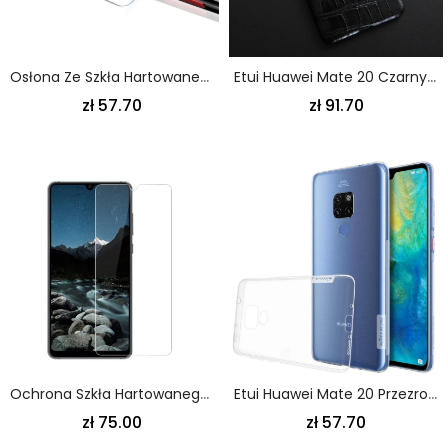
Osłona Ze Szkła Hartowanego Do Obiektywu Huawei Mate 20 Imak
Etui Huawei Mate 20 Czarny Skóra Z Efektem Krokodyla
zł 57.70
zł 91.70
Ochrona Szkła Hartowanego Huawei Mate 20
Etui Huawei Mate 20 Przezroczysty Przezroczysty Nillkin Etui Ochronne
zł 75.00
zł 57.70