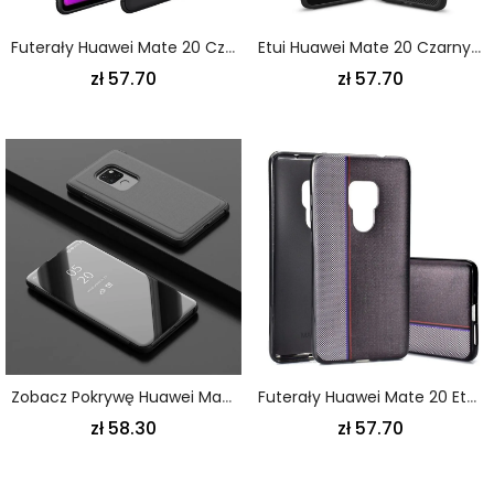
Futerały Huawei Mate 20 Czerwony Czarny Obrotowy Pierścień
Etui Huawei Mate 20 Czarny Szczotkowane Włókno Węglowe
zł 57.70
zł 57.70
Zobacz Pokrywę Huawei Mate 20 Granatowy Czarny Lustro I Imitacja Skóry
Futerały Huawei Mate 20 Etui Na Telefon Styl Dżinsowy
zł 58.30
zł 57.70