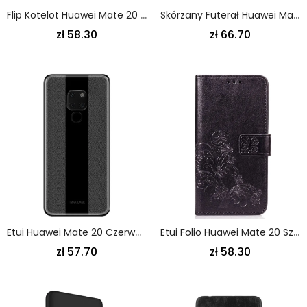
Flip Kotelot Huawei Mate 20 Granatowy Szary Efekt Skóry Wielu Kart Cmai2
Skórzany Futerał Huawei Mate 20 Zielony Czarny Etui Na Telefon Efekt Gładkiej Skóry Dg. Odpinany Ming
zł 58.30
zł 66.70
Etui Huawei Mate 20 Czerwony Szkło I Folia Imak Z Serii Fantasy Etui Ochronne
Etui Folio Huawei Mate 20 Szary Czarny Kapelusz Księcia W Kwiatowy Wzór Etui Ochronne
zł 57.70
zł 58.30