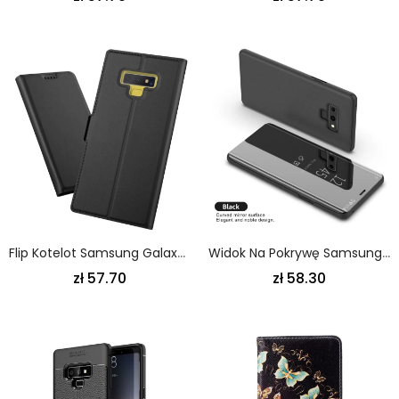
Flip Kotelot Samsung Galaxy Note 9 Złoty Etui Na Karty Z Efektem Skóry Etui Ochronne
Widok Na Pokrywę Samsung Galaxy Note 9 Jasnoniebieski Czarny Lustro I Imitacja Skóry
zł 57.70
zł 58.30