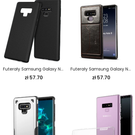
Futerały Samsung Galaxy Note 9 Cyjan Fioletowy Tkana Antypoślizgowa
Futerały Samsung Galaxy Note 9 Czerwony Czarny Etui Na Telefon Ultra Support Uchwyt Na Kartę
zł 57.70
zł 57.70