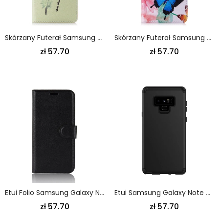
Skórzany Futerał Samsung Galaxy Note 9 Etui Na Telefon Naucz Się Latać
Skórzany Futerał Samsung Galaxy Note 9 Jasnoniebieski Różowy Etui Na Telefon Malowane Motyle I Kwiaty
zł 57.70
zł 57.70
Etui Folio Samsung Galaxy Note 9 Biały Czarny Liczi Retro Etui Ochronne
Etui Samsung Galaxy Note 9 Różowe Złoto Czarny Odpinany Premium Etui Ochronne
zł 57.70
zł 57.70