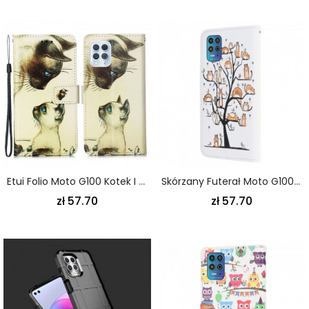
Etui Folio Moto G100 Kotek I Pasiasta Mama Etui Ochronne
Skórzany Futerał Moto G100 Etui Na Telefon Funky Cats Strappy
zł 57.70
zł 57.70