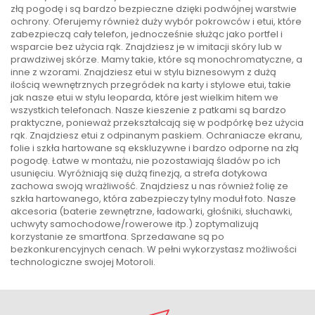
złą pogodę i są bardzo bezpieczne dzięki podwójnej warstwie
ochrony. Oferujemy również duży wybór pokrowców i etui, które
zabezpieczą cały telefon, jednocześnie służąc jako portfel i
wsparcie bez użycia rąk. Znajdziesz je w imitacji skóry lub w
prawdziwej skórze. Mamy takie, które są monochromatyczne, a
inne z wzorami. Znajdziesz etui w stylu biznesowym z dużą
ilością wewnętrznych przegródek na karty i stylowe etui, takie
jak nasze etui w stylu leoparda, które jest wielkim hitem we
wszystkich telefonach. Nasze kieszenie z patkami są bardzo
praktyczne, ponieważ przekształcają się w podpórkę bez użycia
rąk. Znajdziesz etui z odpinanym paskiem. Ochraniacze ekranu,
folie i szkła hartowane są ekskluzywne i bardzo odporne na złą
pogodę. Łatwe w montażu, nie pozostawiają śladów po ich
usunięciu. Wyróżniają się dużą finezją, a strefa dotykowa
zachowa swoją wrażliwość. Znajdziesz u nas również folię ze
szkła hartowanego, która zabezpieczy tylny moduł foto. Nasze
akcesoria (baterie zewnętrzne, ładowarki, głośniki, słuchawki,
uchwyty samochodowe/rowerowe itp.) zoptymalizują
korzystanie ze smartfona. Sprzedawane są po
bezkonkurencyjnych cenach. W pełni wykorzystasz możliwości
technologiczne swojej Motoroli.