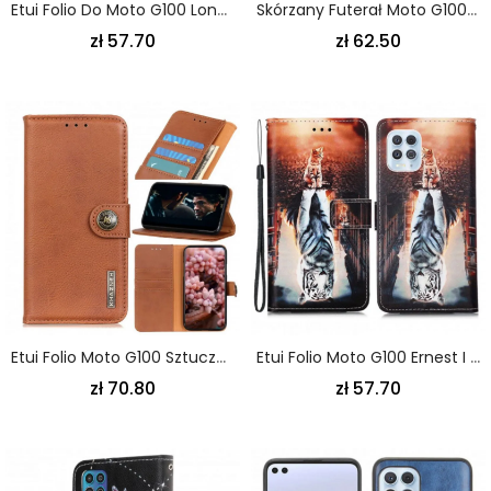
Etui Folio Do Moto G100 Londyn Życie
Skórzany Futerał Moto G100 Etui Na Telefon Pierwsza Klasa Multi-Map
zł 57.70
zł 62.50
Etui Folio Moto G100 Sztuczna Skóra Khazneh Etui Ochronne
Etui Folio Moto G100 Ernest I Odbicie
zł 70.80
zł 57.70