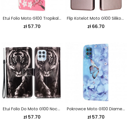
Etui Folio Moto G100 Tropikalne Kwiaty Etui Ochronne
Flip Kotelot Moto G100 Silikon Węgiel Etui Ochronne
zł 57.70
zł 66.70
Etui Folio Do Moto G100 Nocny Tygrys
Pokrowce Moto G100 Diamentowe Motyle Na Ramiączkach
zł 57.70
zł 57.70