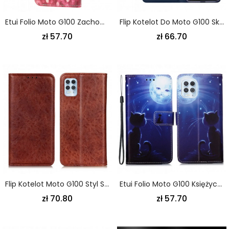
Etui Folio Moto G100 Zachowaj Spokój I Blask Etui Ochronne
Flip Kotelot Do Moto G100 Skin Pro Dux Ducis
zł 57.70
zł 66.70
Flip Kotelot Moto G100 Styl Skórzana Trzeźwość
Etui Folio Moto G100 Księżycowy Kot Etui Ochronne
zł 70.80
zł 57.70