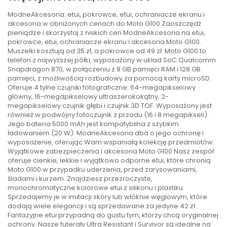
ModneAkcesoria: etui, pokrowce, etui, ochraniacze ekranu i
akcesoria w obniżonych cenach do Moto G100 Zaoszczędź
pieniądze i skorzystaj z niskich cen ModneAkcesoria na etui,
pokrowce, etui, ochraniacze ekranu i akcesoria Moto G100.
Muszelki kosztują od 35 zł, a pokrowce od 49 zł. Moto G100 to
telefon z najwyższej półki, wyposażony w układ SoC Qualcomm
Snapdragon 870, w połączeniu z 8 GB pamięci RAM i 128 GB
pamięci, z możliwością rozbudowy za pomocą karty microSD.
Oferuje 4 tylne czujniki fotograficzne: 64-megapikselowy
główny, 16-megapikselowy ultraszerokokątny, 2-
megapikselowy czujnik głębi i czujnik 3D TOF. Wyposażony jest
również w podwójny fotoczujnik z przodu (16 i 8 megapikseli).
Jego bateria 5000 mAh jest kompatybilna z szybkim
ładowaniem (20 W). ModneAkcesoria dba o jego ochronę i
wyposażenie, oferując Wam wspaniałą kolekcję przedmiotów.
Wyjątkowe zabezpieczenia i akcesoria Moto G100 Nasz zespół
oferuje cienkie, lekkie i wyjątkowo odporne etui, które chronią
Moto G100 w przypadku uderzenia, przed zarysowaniami,
śladami i kurzem. Znajdziesz przezroczyste,
monochromatyczne kolorowe etui z silikonu i plastiku.
Sprzedajemy je w imitacji skóry lub włóknie węglowym, które
dodają wiele elegancji i są sprzedawane za jedyne 42 zł.
Fantazyjne etui przypadną do gustu tym, którzy chcą oryginalnej
ochrony. Nasze futerały Ultra Resistant i Survivor są idealne na