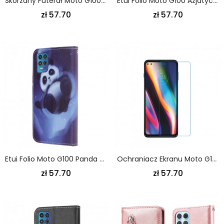
Skórzany Futerał Moto G100 Etui Na Telefon Liczi Efekt Skóry Zbożowej
Etui Folio Moto G100 Azjatyckie Kwiaty
zł 57.70
zł 57.70
Etui Folio Moto G100 Panda Space Strappy
Ochraniacz Ekranu Moto G100
zł 57.70
zł 57.70