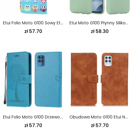
Etui Folio Moto G100 Sowy Etui Ochronne
Etui Moto G100 Płynny Silikon Ze Smyczą
zł 57.70
zł 58.30
Etui Folio Moto G100 Drzewo I Sowy Pasiaste Etui Ochronne
Obudowa Moto G100 Etui Na Telefon Efekt Skóry Vintage Khazneh
zł 57.70
zł 57.70