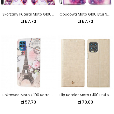
Skórzany Futerał Moto G100 Etui Na Telefon Pasiasty Marmur Geometryczny
Obudowa Moto G100 Etui Na Telefon Panda Galaxy
zł 57.70
zł 57.70
Pokrowce Moto G100 Retro Wieża Eiffla
Flip Kotelot Moto G100 Etui Na Telefon Teksturowane Vili Dmx
zł 57.70
zł 70.80