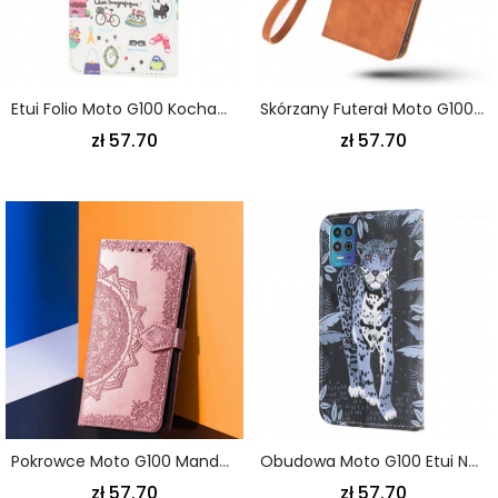
Etui Folio Moto G100 Kocham Paryż Etui Ochronne
Skórzany Futerał Moto G100 Etui Na Telefon Dotyk Skóry
zł 57.70
zł 57.70
Pokrowce Moto G100 Mandala Średniowiecze
Obudowa Moto G100 Etui Na Telefon Leopard Strappy
zł 57.70
zł 57.70