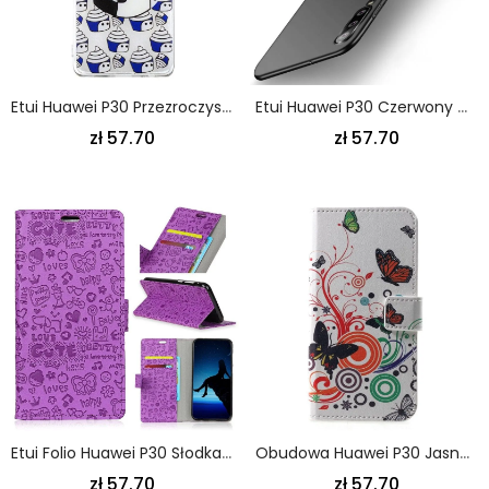
Etui Huawei P30 Przezroczyste Pingwiny
Etui Huawei P30 Czerwony Czarny Mofi Etui Ochronne
zł 57.70
zł 57.70
Etui Folio Huawei P30 Słodka Miłość Etui Ochronne
Obudowa Huawei P30 Jasnoniebieski Czarny Motyle I Kwiaty
zł 57.70
zł 57.70