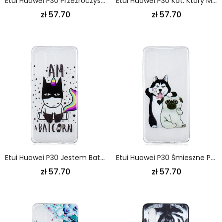
Etui Huawei P30 Przezroczysty Różowy Słoń Etui Ochronne
Etui Huawei P30 Kot. Który Mówi Nie Etui Ochronne
zł 57.70
zł 57.70
Etui Huawei P30 Jestem Batcornem
Etui Huawei P30 Śmieszne Psy
zł 57.70
zł 57.70