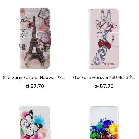
Skórzany Futerał Huawei P30 Etui Na Telefon Wieża Eiffla W Stylu Retro
Etui Folio Huawei P30 Nerd Żyrafa
zł 57.70
zł 57.70