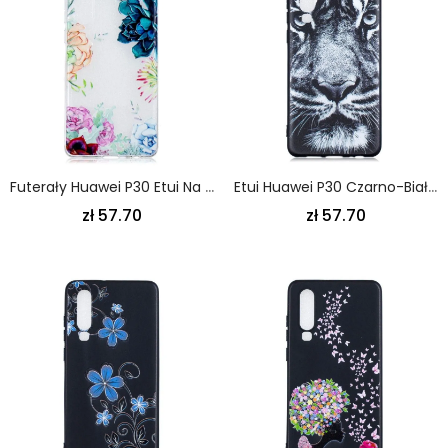
Futerały Huawei P30 Etui Na Telefon Przezroczyste Kwiaty W Akwareli
Etui Huawei P30 Czarno-Biały Tygrys Etui Ochronne
zł 57.70
zł 57.70