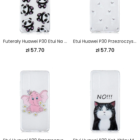
Futerały Huawei P30 Etui Na Telefon Przezroczyste Pandy Dobrze Się Bawią
Etui Huawei P30 Przezroczyste. Zabawne Lwy Morskie
zł 57.70
zł 57.70