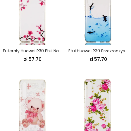
Futerały Huawei P30 Etui Na Telefon Przezroczyste Kwitnące Drzewo
Etui Huawei P30 Przezroczysta Gra W Pingwiny Etui Ochronne
zł 57.70
zł 57.70