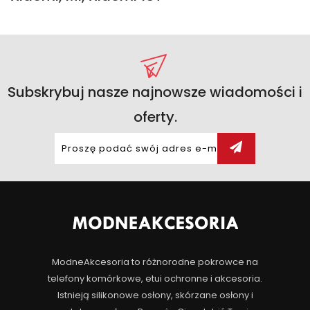
Subskrybuj nasze najnowsze wiadomości i
oferty.
ModneAkcesoria to różnorodne pokrowce na
telefony komórkowe, etui ochronne i akcesoria.
Istnieją silikonowe osłony, skórzane osłony i