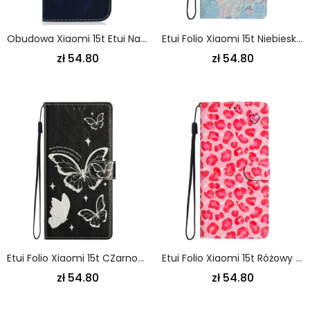
Obudowa Xiaomi 15t Etui Na Telefon Śniący Lew
Etui Folio Xiaomi 15t Niebieski Marmur Etui Ochronne
zł 54.80
zł 54.80
Etui Folio Xiaomi 15t CZarno-Białe Motyle
Etui Folio Xiaomi 15t Różowy Wzór W Panterkę
zł 54.80
zł 54.80