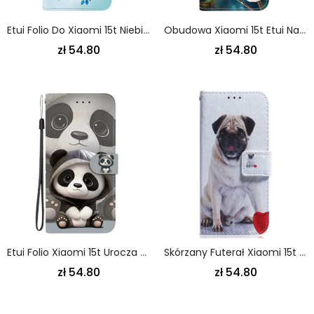
Etui Folio Do Xiaomi 15t Niebieski Nadruk Motyla
Obudowa Xiaomi 15t Etui Na Telefon Białe Magnolie
zł 54.80
zł 54.80
Etui Folio Xiaomi 15t Urocza Panda Etui Ochronne
Skórzany Futerał Xiaomi 15t Etui Na Telefon Mops
zł 54.80
zł 54.80