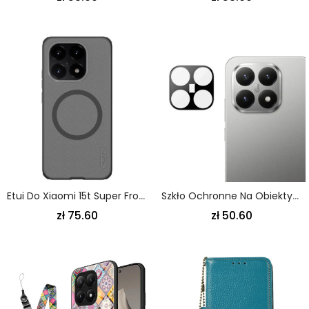
Etui Do Xiaomi 15t Super Frosted Shield Pro Nillkin
Szkło Ochronne Na Obiektyw Z Hartowanego Szkła Do Xiaomi 15t (wersja CZarna)
zł 75.60
zł 50.60