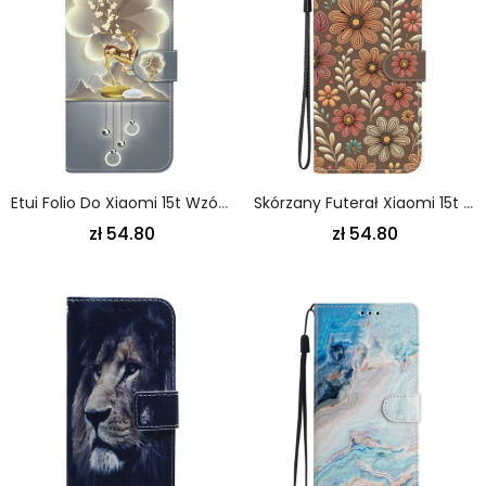
Etui Folio Do Xiaomi 15t Wzór Jelenia Sika
Skórzany Futerał Xiaomi 15t Etui Na Telefon Brązowe Kwiaty
zł 54.80
zł 54.80