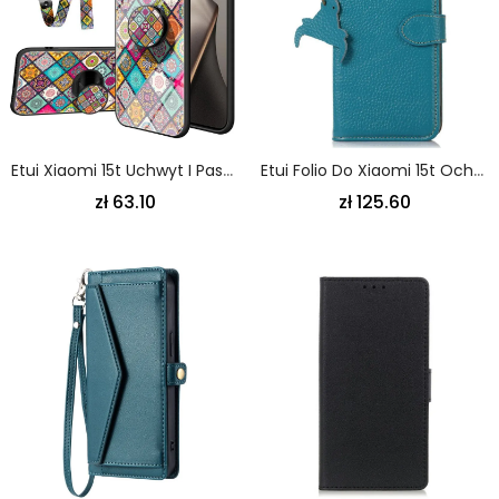
Etui Xiaomi 15t Uchwyt I Pasek Z Patchworkowym Wzorem
Etui Folio Do Xiaomi 15t Ochrona Rfid Z Prawdziwej Skóry
zł 63.10
zł 125.60