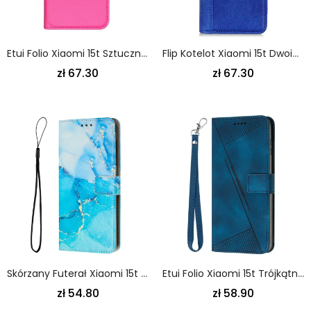
Etui Folio Xiaomi 15t Sztuczna Skóra Liczi
Flip Kotelot Xiaomi 15t Dwoina Etui Ochronne
zł 67.30
zł 67.30
Skórzany Futerał Xiaomi 15t Etui Na Telefon Marmur
Etui Folio Xiaomi 15t Trójkątny Wzór Z Paskiem
zł 54.80
zł 58.90