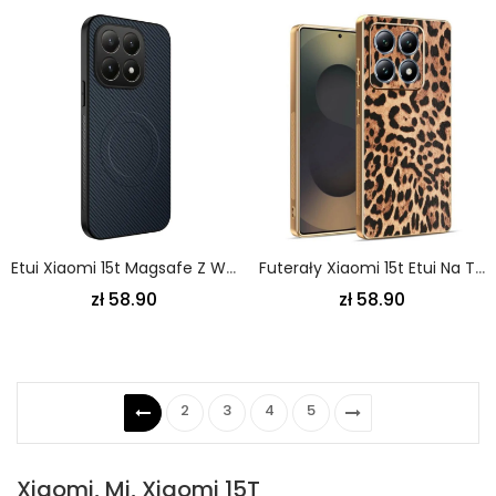
Etui Xiaomi 15t Magsafe Z Włókna Węglowego
Futerały Xiaomi 15t Etui Na Telefon Wzór Panterki
zł 58.90
zł 58.90
2
3
4
5
Xiaomi, Mi, Xiaomi 15T