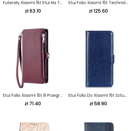
Futerały Xiaomi 15t Etui Na Telefon Kryształki Kadem
Etui Folio Xiaomi 15t Technologia Rfid Z Prawdziwej Skóry
zł 63.10
zł 125.60
Etui Folio Xiaomi 15t 8 Przegródek Na Karty Etui Ochronne
Etui Folio Do Xiaomi 15t Sztuczna Skóra Lakierowana
zł 71.40
zł 58.90