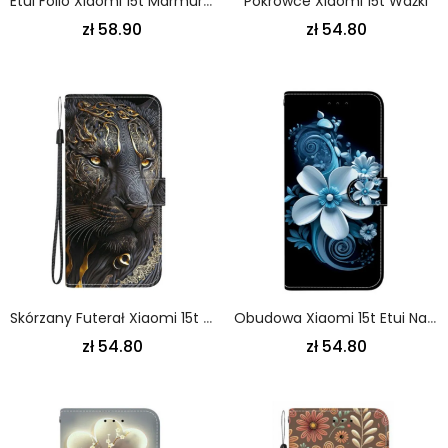
Etui Folio Xiaomi 15t Marmurowy Pasek Etui Ochronne
Pokrowce Xiaomi 15t Ważki
zł 58.90
zł 54.80
Skórzany Futerał Xiaomi 15t Etui Na Telefon Złoty Lew
Obudowa Xiaomi 15t Etui Na Telefon CZarna Orchidea
zł 54.80
zł 54.80