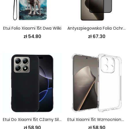
Etui Folio Xiaomi 15t Dwa Wilki
Antyszpiegowska Folia Ochronna Na Ekran Ze Szkła Hartowanego Do Xiaomi 15t / 15t Pro
zł 54.80
zł 67.30
Etui Do Xiaomi 15t CZarny Silikon
Etui Xiaomi 15t Wzmocnione Przezroczyste
zł 58.90
zł 58.90