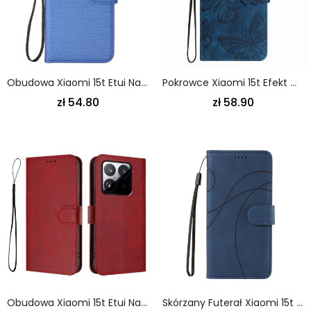
Obudowa Xiaomi 15t Etui Na Telefon Z Paskiem Na Nadgarstek
Pokrowce Xiaomi 15t Efekt Motyla Efekt Zamszu
zł 54.80
zł 58.90
Obudowa Xiaomi 15t Etui Na Telefon Gładki Wzór Ochrona Rfid
Skórzany Futerał Xiaomi 15t Etui Na Telefon Falisty