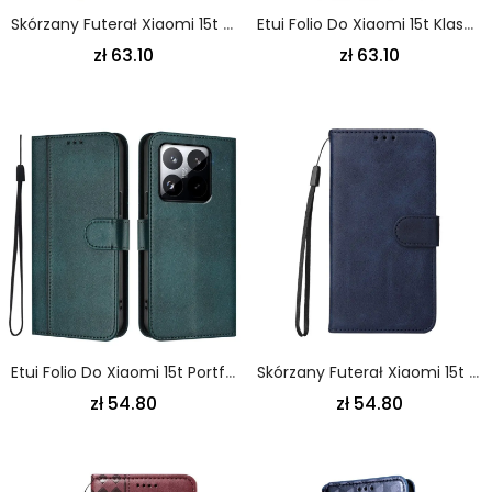
Skórzany Futerał Xiaomi 15t Etui Na Telefon Kopertówka
Etui Folio Do Xiaomi 15t Klasyczny
zł 63.10
zł 63.10
Etui Folio Do Xiaomi 15t Portfel W Stylu Vintage
Skórzany Futerał Xiaomi 15t Etui Na Telefon Gładka Sztuczna Skóra
zł 54.80
zł 54.80