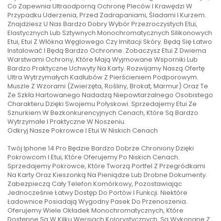
Co Zapewnia Ultraodporną Ochronę Pleców I Krawędzi W
Przypadku Uderzenia, Przed Zadrapaniami, Śladami I Kurzem.
Znajdziesz U Nas Bardzo Dobry Wybór Przezroczystych Etui,
Elastycznych Lub Sztywnych Monochromatycznych Silikonowych
Etui, Etui Z Włókna Węglowego Czy Imitacji Skóry. Będą Się Łatwo
Instalować I Będą Bardzo Ochronne. Zobaczysz Etui Z Dwiema
Warstwami Ochrony, Które Mają Wyjmowane Wsporniki Lub
Bardzo Praktyczne Uchwyty Na Karty. Rozwijamy Naszą Ofertę
Ultra Wytrzymałych Kadłubów Z Pierścieniem Podporowym.
Muszle Z Wzorami (Zwierzęta, Rośliny, Brokat, Marmur) Oraz Te
Ze Szkła Hartowanego Nadadzą Niepowtarzalnego Osobistego
Charakteru Dzięki Swojemu Połyskowi. Sprzedajemy Etui Ze
Sznurkiem W Bezkonkurencyjnych Cenach, Które Są Bardzo
Wytrzymałe I Praktyczne W Noszeniu.
Odkryj Nasze Pokrowce I Etui W Niskich Cenach
Twój Iphone 14 Pro Będzie Bardzo Dobrze Chroniony Dzięki
Pokrowcom I Etui, Które Oferujemy Po Niskich Cenach.
Sprzedajemy Pokrowce, Które Tworzą Portfel Z Przegródkami
Na Karty Oraz Kieszonką Na Pieniądze Lub Drobne Dokumenty.
Zabezpieczą Cały Telefon Komórkowy, Pozostawiając
Jednocześnie Łatwy Dostęp Do Portów I Funkcji. Niektóre
Ładownice Posiadają Wygodny Pasek Do Przenoszenia.
Oferujemy Wiele Okładek Monochromatycznych, Które
Dostępne Są W Kilku Wersjach Kolorystycznych. Są Wykonane Z