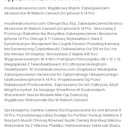
modneakcesoria.com: Wyjątkowy Wybór Zabezpieczeń I
Akcesoriów W Niskich Cenach Do Iphone'A 14 Pro
modneakcesoria.com Oferuje Etui, Etui, Zabezpieczenia Ekranu I
Akcesoria W Niskich Cenach Do Iphone'A 14 Pro . Skorzystaj Z
Promocji I Rabatów Na Wszystkie Zabezpieczenia I Akcesoria.
Iphone 14 Pro Oferuje 6.7-Calowy Wyświetlacz Oled Z
Dynamicznym Wycięciem Na Czujnik Faceid I Przednią Kamerę.
Ma Dynamiczną Częstotliwość Odświeżania Od 120 Hz Do 1 Hz
Dla Always On Display. Skorzystasz Z Apple A16 Soc
Wygrawerowanym W 4 Nm I Potrójnym Fotoczujniku 48 + 12 + 12
Megapikseli Z Teleobiektywem X3 I Ultraszerokokątnym
Obiektywem. W modneakcesoria.com Znajdziesz Niezbędne
Zabezpieczenia I Akcesoria Do Optymalnego I Bezpiecznego
Użytkowania Iphone'A 14 Pro. Projektowane Są Przez
Najlepszych Producentów. Zapraszamy Do Ich Odkrycia, Abyś
Mógł Korzystać Ze Swojego Smartfona W Doskonałych
Warunkach. Nasze Modele Mile Cię Zaskoczą.
Wyjątkowo Wytrzymałe Etui W Niskich Cenach
Sprzedajemy Cienkie I Lekkie Etui Dopasowane Do Linii Iphone'A
14 Pro. Pozostawiają Łatwy Dostęp Do Portów I Funkcji. Niektóre Z
Naszych Muszli Chronią Również Guziki Cienką Warstwą Silikonu.
Wykonane Są Z Silikonu, Plastiku, Hartowanego Szkła Lub Stopu,