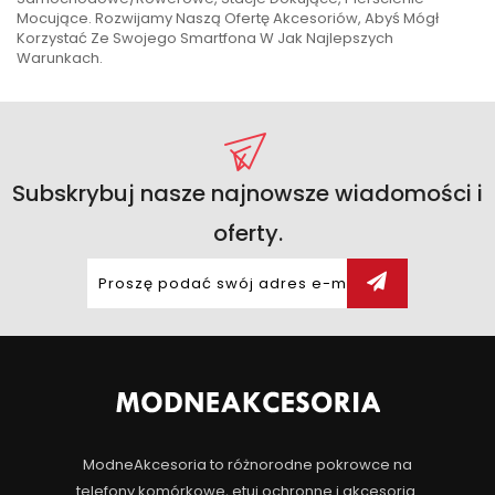
Mocujące. Rozwijamy Naszą Ofertę Akcesoriów, Abyś Mógł
Korzystać Ze Swojego Smartfona W Jak Najlepszych
Warunkach.
Subskrybuj nasze najnowsze wiadomości i
oferty.
ModneAkcesoria to różnorodne pokrowce na
telefony komórkowe, etui ochronne i akcesoria.