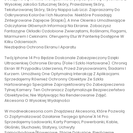
Wysokiej Jakości Sztucznej Skóry, Prawdziwej Skóry,
Teksturowanej Skóry, Skóry Nappa Lub Liczi. Zapraszamy Do
Odkrywania Kolorów I Ich Niuansów. Niektóre Posiadają
Zintegrowane Zapięcie (Klapki), A Inne Okienko Umożliwiające
Odczytanie Głównych Informacji Na Ekranie. Zobaczysz
Fantazyjne Okładki Ozdobione Zwierzętami, Roślinami, Flagami,
Marmurem I Cekinami. Oferujemy Etui W Panterkę Dostępne W
Kilku Odcieniach.
Niezbędna Ochrona Ekranu I Aparatu
Twój Iphone 14 Pro Będzie Doskonale Zabezpieczony Dzięki
Ultracienkiej Ochronie Ekranu (Folie I Szkło Hartowane). Chronią
Ekran W Przypadku Uderzenia, Przed Zarysowaniami, Śladami I
Kurzem. Umożliwią One Optymalną Interakcję Z Aplikacjami.
Sprzedajemy Również Ochronny Obiektyw Ze Szkła
Hartowanego Specjalnie Zaprojektowany Do Zabezpieczenia
Tylnej Kamery. Ten Ochraniacz Zoptymalizuje Bezpieczeństwo
Obiektywów, Nie Wpływając Na Renderowanie Zdjęć.
Akcesoria O Wysokiej Wydajności
W modneakcesoria.com Znajdziesz Akcesoria, Które Pozwolą
Ci Zoptymalizować Działanie Twojego Iphone'A 14 Pro.
Sprzedajemy Ładowarki, Karty Pamięci, Powerbanki, Kable,
Głośniki, Słuchawki, Statywy, Uchwyty
Samochodowe/Rowerowe, Stacje Dokujące, Pierścienie