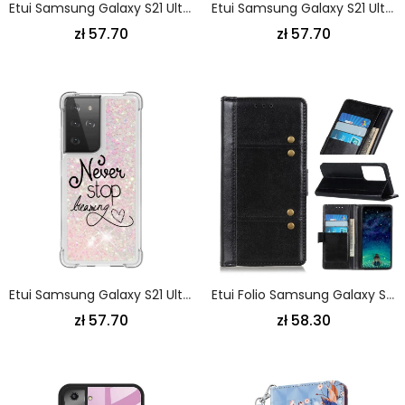
Etui Samsung Galaxy S21 Ultra 5G Szary Czarny Hartowane Szkło W Stylu Drewna Etui Ochronne
Etui Samsung Galaxy S21 Ultra 5G Przezroczysta Wróżka Kwiatowa Etui Ochronne
zł 57.70
zł 57.70
Etui Samsung Galaxy S21 Ultra 5G Nigdy Nie Przestawaj Marzyć O Blasku
Etui Folio Samsung Galaxy S21 Ultra 5G Czerwony Czarny Efekt Antycznej Skóry
zł 57.70
zł 58.30