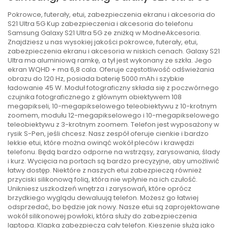
Pokrowce, futerały, etui, zabezpieczenia ekranu i akcesoria do
S21 Ultra 5G Kup zabezpieczenia i akcesoria do telefonu
Samsung Galaxy S21 Ultra 5G ze zniżką w ModneAkcesoria.
Znajdziesz u nas wysokiej jakości pokrowce, futerały, etui,
zabezpieczenia ekranu i akcesoria w niskich cenach. Galaxy S21
Ultra ma aluminiową ramkę, a tył jest wykonany ze szkła. Jego
ekran WQHD + ma 6,8 cala. Oferuje częstotliwość odświeżania
obrazu do 120 Hz, posiada baterię 5000 mAh i szybkie
ładowanie 45 W. Moduł fotograficzny składa się z poczwórnego
czujnika fotograficznego z głównym obiektywem 108
megapikseli, 10-megapikselowego teleobiektywu z 10-krotnym
zoomem, modułu 12-megapikselowego i 10-megapikselowego
teleobiektywu z 3-krotnym zoomem. Telefon jest wyposażony w
rysik S-Pen, jeśli chcesz. Nasz zespół oferuje cienkie i bardzo
lekkie etui, które można owinąć wokół pleców i krawędzi
telefonu. Będą bardzo odporne na wstrząsy, zarysowania, ślady
i kurz. Wycięcia na portach są bardzo precyzyjne, aby umożliwić
łatwy dostęp. Niektóre z naszych etui zabezpieczą również
przyciski silikonową folią, która nie wpłynie na ich czułość.
Unikniesz uszkodzeń wnętrza i zarysowań, które oprócz
brzydkiego wyglądu dewaluują telefon. Możesz go łatwiej
odsprzedać, bo będzie jak nowy. Nasze etui są zaprojektowane
wokół silikonowej powłoki, która służy do zabezpieczenia
laptopa. Klapka zabezpiecza cały telefon. Kieszenie służą jako