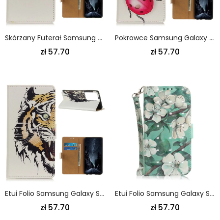
Skórzany Futerał Samsung Galaxy S21 Ultra 5G Etui Na Telefon Kilka Sów Na Drzewie
Pokrowce Samsung Galaxy S21 Ultra 5G Biedronki
zł 57.70
zł 57.70
Etui Folio Samsung Galaxy S21 Ultra 5G Dziki Tygrys Etui Ochronne
Etui Folio Samsung Galaxy S21 Ultra 5G Zielony Szary Kwitnąca Gałąź Ze Stringami Etui Ochronne
zł 57.70
zł 57.70