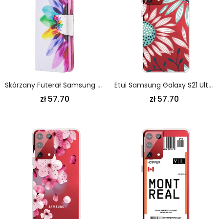
Skórzany Futerał Samsung Galaxy S21 Ultra 5G Etui Na Telefon Kwiat Akwareli
Etui Samsung Galaxy S21 Ultra 5G Zielony Różowy Przezroczysty Kwiat
zł 57.70
zł 57.70