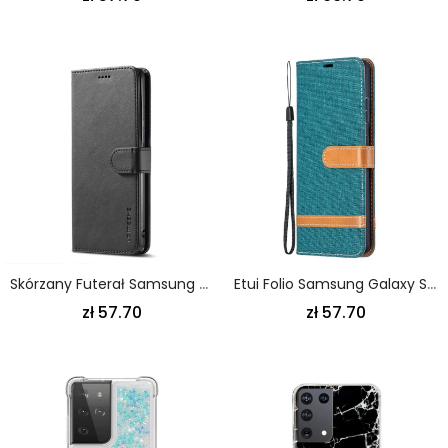
Skórzany Futerał Samsung Galaxy S21 Ultra 5G Szary Czarny Etui Na Telefon Lc.Imeeke Efekt Skóry
Etui Folio Samsung Galaxy S21 Ultra 5G Szary Czarny Efekt Tkaniny I Skóry Ze Stringami Etui Ochronne
zł 57.70
zł 57.70