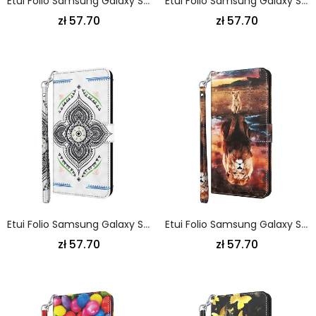
Etui Folio Samsung Galaxy S21 Ultra 5G Zwierzęta Safari W Stringach
Etui Folio Samsung Galaxy S21 Ultra 5G Marmurowy Wzór Punktowy Z Paskiem Etui Ochronne
zł 57.70
zł 57.70
Etui Folio Samsung Galaxy S21 Ultra 5G Ciemnoniebieski Biały Mandala Z Punktami Świetlnymi Z Paskiem
Etui Folio Samsung Galaxy S21 Ultra 5G Punkt Świetlny Lew Z Paskiem
zł 57.70
zł 57.70