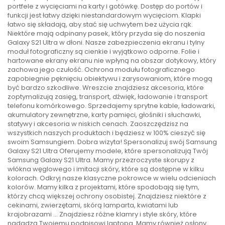
portfele z wycięciami na karty i gotówkę. Dostęp do portów i
funkcji jest łatwy dzięki niestandardowym wycięciom. Klapki
łatwo się składają, aby stać się uchwytem bez użycia rąk.
Niektóre mają odpinany pasek, który przyda się do noszenia
Galaxy S21 Ultra w dłoni. Nasze zabezpieczenia ekranu i tylny
moduł fotograficzny są cienkie i wyjątkowo odporne. Folie i
hartowane ekrany ekranu nie wpłyną na obszar dotykowy, który
zachowa jego czułość. Ochrona modułu fotograficznego
zapobiegnie pęknięciu obiektywu i zarysowaniom, które mogą
być bardzo szkodliwe. Wreszcie znajdziesz akcesoria, które
zoptymalizują zasięg, transport, dźwięk, ładowanie i transport
telefonu komórkowego. Sprzedajemy sprytne kable, ładowarki,
akumulatory zewnętrzne, karty pamięci, głośniki i słuchawki,
statywy i akcesoria w niskich cenach. Zaoszczędzisz na
wszystkich naszych produktach i będziesz w 100% cieszyć się
swoim Samsungiem. Dobra wizyta! Spersonalizuj swój Samsung
Galaxy S21 Ultra Oferujemy modele, które spersonalizują Twój
Samsung Galaxy S21 Ultra. Mamy przezroczyste skorupy z
włókna węglowego i imitacji skóry, które są dostępne w kilku
kolorach. Odkryj nasze klasyczne pokrowce w wielu odcieniach
kolorów. Mamy kilka z projektami, które spodobają się tym,
którzy chcą większej ochrony osobistej. Znajdziesz niektóre z
cekinami, zwierzętami, skórą lamparta, kwiatami lub
krajobrazami ... Znajdziesz różne klamry i style skóry, które
nadadzą Twojemu podpisowi laptopa. Mamy również osłony