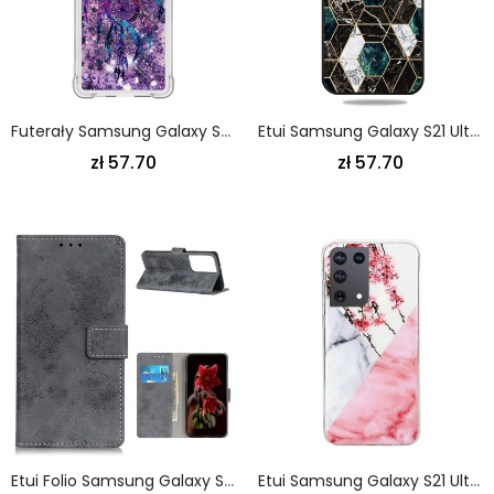
Futerały Samsung Galaxy S21 Ultra 5G Etui Na Telefon Brokatowy Łapacz Snów
Etui Samsung Galaxy S21 Ultra 5G Biały Czarny Geometria W Kolorze Marmuru
zł 57.70
zł 57.70
Etui Folio Samsung Galaxy S21 Ultra 5G Magenta Szary Skóra Ekologiczna W Stylu Vintage Etui Ochronne
Etui Samsung Galaxy S21 Ultra 5G Marmurkowe Kwiaty Śliwki