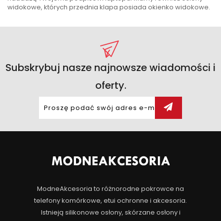
widokowe, których przednia klapa posiada okienko widokowe.
Subskrybuj nasze najnowsze wiadomości i
oferty.
ModneAkcesoria to różnorodne pokrowce na
telefony komórkowe, etui ochronne i akcesoria.
Istnieją silikonowe osłony, skórzane osłony i