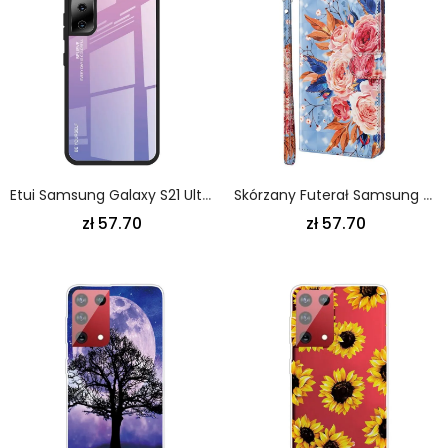
Etui Samsung Galaxy S21 Ultra 5G Magenta Czerwony Bądź Sobą Ze Szkła Hartowanego Etui Ochronne
Skórzany Futerał Samsung Galaxy S21 Ultra 5G Jasnoniebieski Czerwony Etui Na Telefon Romantyczny Punkt Świetlny Ze Stringami
zł 57.70
zł 57.70