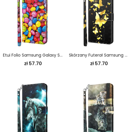
Etui Folio Samsung Galaxy S21 Ultra 5G Cukierki Punktowe Z Paskiem
Skórzany Futerał Samsung Galaxy S21 Ultra 5G Etui Na Telefon Żółte Motyle
zł 57.70
zł 57.70