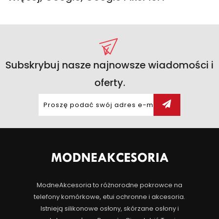
Subskrybuj nasze najnowsze wiadomości i
oferty.
ModneAkcesoria to różnorodne pokrowce na
telefony komórkowe, etui ochronne i akcesoria.
Istnieją silikonowe osłony, skórzane osłony i