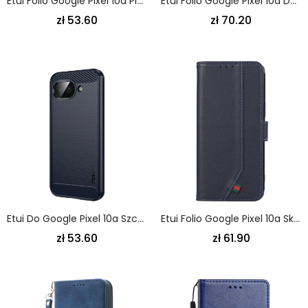
Etui Folio Google Pixel 10a Pionowe Etui Z Klapką
Etui Folio Google Pixel 10a Dwukolorowy Portfel Z Paskami Etui Ochronne
zł 53.60
zł 70.20
Etui Do Google Pixel 10a Szczotkowane Włókno Węglowe
Etui Folio Google Pixel 10a Skóra Z Ochroną Rfid
zł 53.60
zł 61.90