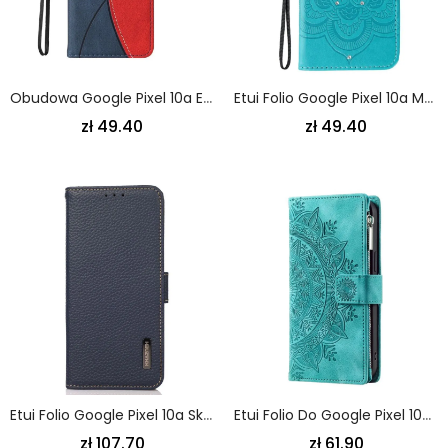
Obudowa Google Pixel 10a Etui Na Telefon Dwukolorowy Falisty Wzór
Etui Folio Google Pixel 10a Mandala
zł 49.40
zł 49.40
Etui Folio Google Pixel 10a Skóra Khazneh Blokująca Rfid Etui Ochronne
Etui Folio Do Google Pixel 10a Portfel Z Efektem Zamszu W Mandali
zł 107.70
zł 61.90