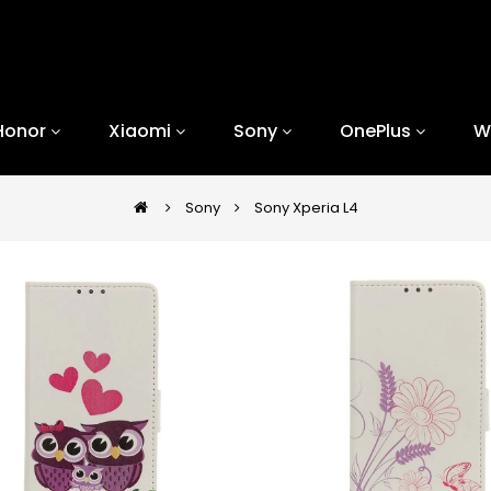
Honor
Xiaomi
Sony
OnePlus
W
Sony
Sony Xperia L4