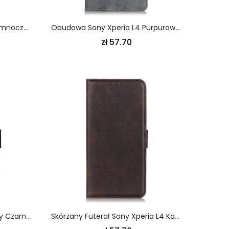
Etui Folio Sony Xperia L4 Ciemnoczerwony Dwoina W Stylu Vintage
Obudowa Sony Xperia L4 Purpurowy Efekt Skóry W Stylu Vintage
zł 57.70
Etui Folio Sony Xperia L4 Biały Czarny Klasyczny Styl Skóry Etui Ochronne
Skórzany Futerał Sony Xperia L4 Kawowy Czarny Etui Na Telefon Imitacja Skóry Liczi