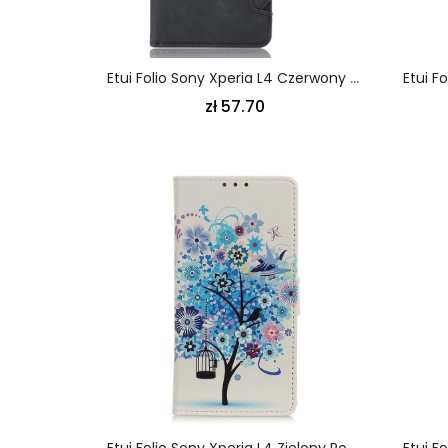
Etui Folio Sony Xperia L4 Czerwony Czarny Multikarta Pierwszej Klasy Etui Ochronne
zł 57.70
Etui Folio Sony Xperia L4 Zielony Pomarańczowy Kwitnące Drzewo Etui Ochronne