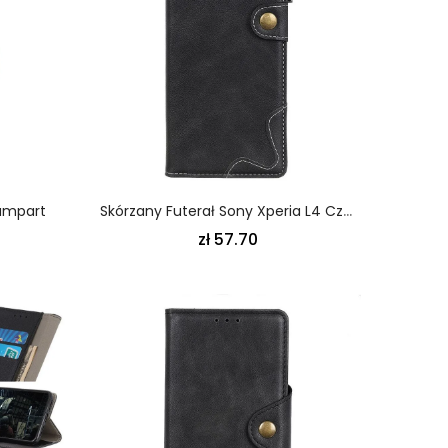
Lampart
Skórzany Futerał Sony Xperia L4 Czerwony Czarny Etui Na Telefon Artystyczny Guzik I Szwy
zł 57.70