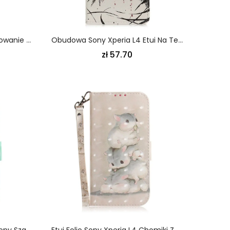
Etui Folio Sony Xperia L4 Rysowanie Motyli I Kwiatów Etui Ochronne
Obudowa Sony Xperia L4 Etui Na Telefon Głodny Wilk
zł 57.70
Etui Folio Sony Xperia L4 Zielony Szary Kwitnąca Gałąź Ze Stringami Etui Ochronne
Etui Folio Sony Xperia L4 Chomiki Ze Stringami Etui Ochronne