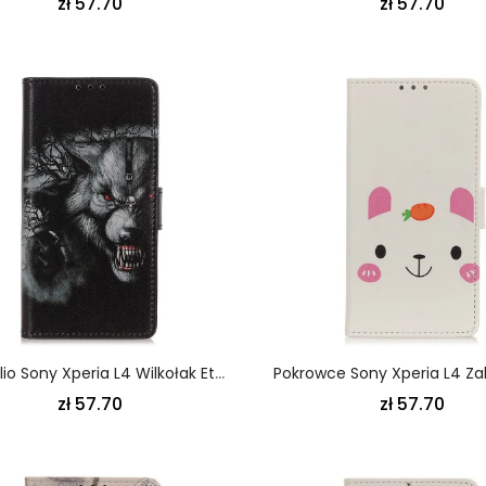
zł 57.70
zł 57.70
Etui Folio Sony Xperia L4 Wilkołak Etui Ochronne
zł 57.70
zł 57.70