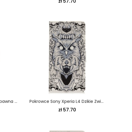
zł 57.70
Pokrowce Sony Xperia L4 Zabawna Kreskówka
Pokrowce Sony Xperia L4 Dzikie Zwierzęta
zł 57.70