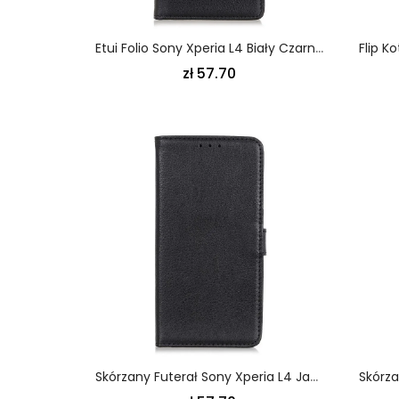
Etui Folio Sony Xperia L4 Biały Czarny Efekt Skóry Liczi
zł 57.70
Skórzany Futerał Sony Xperia L4 Jasnoniebieski Czarny Etui Na Telefon Najwyższej Jakości Imitacja Skóry Liczi