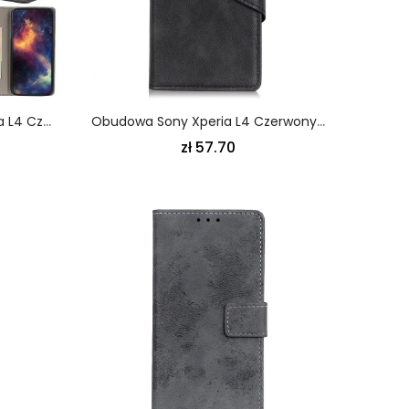
Skórzany Futerał Sony Xperia L4 Czerwony Czarny Etui Na Telefon Klasyczna Sztuczna Skóra
Obudowa Sony Xperia L4 Czerwony Czarny Vintage Guzik Ze Sztucznej Skóry
zł 57.70