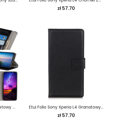
zł 57.70
Etui Folio Sony Xperia L4 Fioletowy Czarny Prosty Efekt Błyszczącej Skóry
Etui Folio Sony Xperia L4 Granatowy Czarny Prosta Sztuczna Skóra
zł 57.70