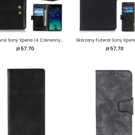
Pokrowce Sony Xperia L4 Czerwony Czarny Wersja Z Nitem Retro
zł 57.70
zł 57.70