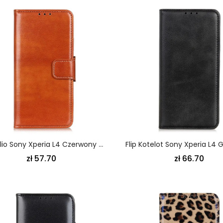
Etui Folio Sony Xperia L4 Czerwony Czarny Finezyjna Imitacja Skóry Etui Ochronne
zł 57.70
zł 66.70