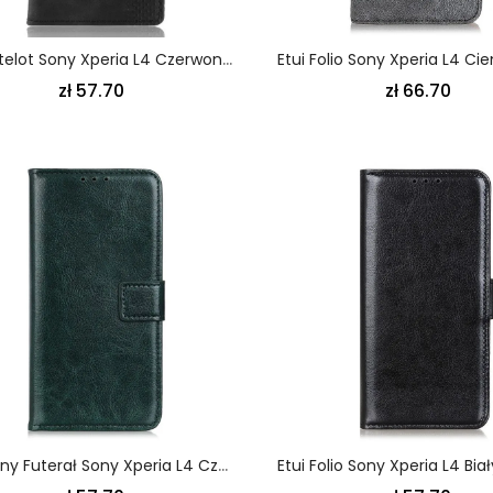
Flip Kotelot Sony Xperia L4 Czerwony Czarny Stylizowany Efekt Skóry W Stylu Vintage
zł 57.70
zł 66.70
Skórzany Futerał Sony Xperia L4 Czerwony Czarny Etui Na Telefon Designerski Styl Skóry