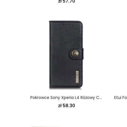
zł 57.70
Pokrowce Sony Xperia L4 Różowy Czarny Imitacja Skóry Khazneh
zł 58.30