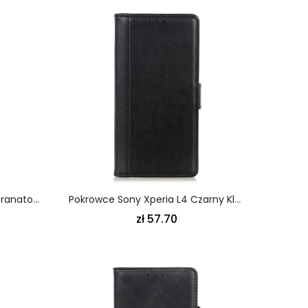
Flip Kotelot Sony Xperia L4 Granatowy Czarny Etui Na Telefon Elegancka Dwoina
Pokrowce Sony Xperia L4 Czarny Klasyczny Styl Skóry
zł 57.70